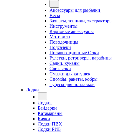
Аксессуары для рыбалки
Весы
Захваты, зевники, экстракторы
Инструменты
Карповые аксессуары
Мотовила
Поводочницы
Подсачеки
Поляризационные Очки
Рулетки, ретриверы, карабины
Садки, куканы
Светлячки
Смазки для катушек
Спомбы, ракеты, кобры
Тубусы для поплавков
Лодки
Лодки
Байдарки
Катамараны
Каяки
Лодки ПВХ
Лодки РИБ